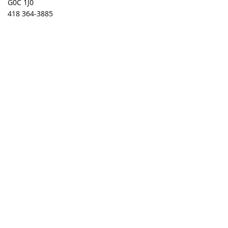
G0C 1J0
418 364-3885
Contactez-nous!